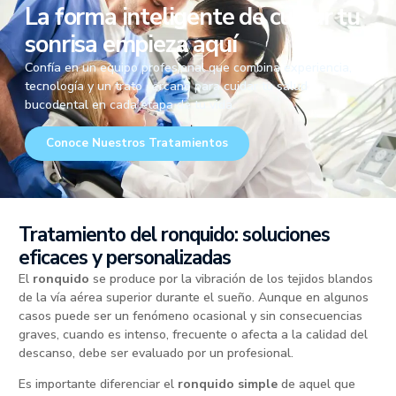
La forma inteligente de cuidar tu
sonrisa empieza aquí
Confía en un equipo profesional que combina experiencia,
tecnología y un trato cercano para cuidar tu salud
bucodental en cada etapa de tu vida.
Conoce Nuestros Tratamientos
Tratamiento del ronquido: soluciones
eficaces y personalizadas
El
ronquido
se produce por la vibración de los tejidos blandos
de la vía aérea superior durante el sueño. Aunque en algunos
casos puede ser un fenómeno ocasional y sin consecuencias
graves, cuando es intenso, frecuente o afecta a la calidad del
descanso, debe ser evaluado por un profesional.
Es importante diferenciar el
ronquido simple
de aquel que