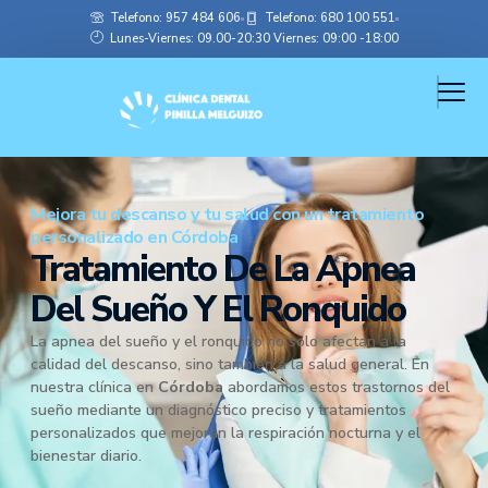
Telefono: 957 484 606
Telefono: 680 100 551
Lunes-Viernes: 09.00-20:30 Viernes: 09:00 -18:00
Mejora tu descanso y tu salud con un tratamiento
personalizado en Córdoba
Tratamiento De La Apnea
Del Sueño Y El Ronquido
La apnea del sueño y el ronquido no solo afectan a la
calidad del descanso, sino también a la salud general. En
nuestra clínica en
Córdoba
abordamos estos trastornos del
sueño mediante un diagnóstico preciso y tratamientos
personalizados que mejoran la respiración nocturna y el
bienestar diario.